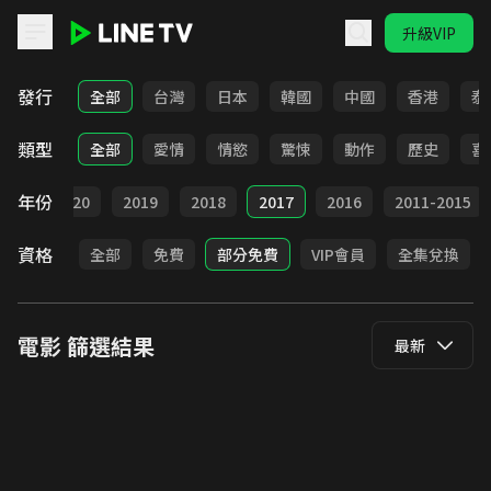
升級VIP
LINE TV - 電影
發行
全部
台灣
日本
韓國
中國
香港
泰
類型
全部
愛情
情慾
驚悚
動作
歷史
喜
年份
021
2020
2019
2018
2017
2016
2011-2015
資格
全部
免費
部分免費
VIP會員
全集兌換
電影
篩選結果
最新