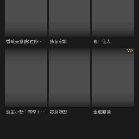
香蕉天堂(數位修復版)
熊貓家族
亂世佳人
VIP
蠟筆小新：電擊！豬蹄大作戰
歌劇魅影
金瓶雙艷