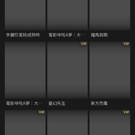
李麗珍蜜桃成熟時
電影哆啦A夢：大雄的天方夜譚
羅馬假期
VIP
VIP
電影哆啦A夢：大雄與惑星之迷
靈幻先生
東方禿鷹
VIP
VIP