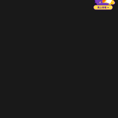
立即登入享受會員權益。
解鎖更多專屬功能，追劇更便利！
登入 / 註冊
巧克科技新媒體股份有限公司
©
2026
CHOCO Media Co. Ltd. ALL RIGHTS RESERVED.