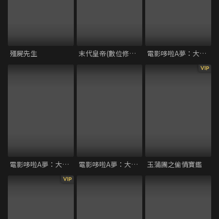
殭屍先生
末代皇帝(數位修復版)
電影哆啦A夢：大雄與雲之王國
VIP
電影哆啦A夢：大雄與迷宮之旅
電影哆啦A夢：大雄與夢幻三劍士
玉蒲團之偷情寶鑑
VIP