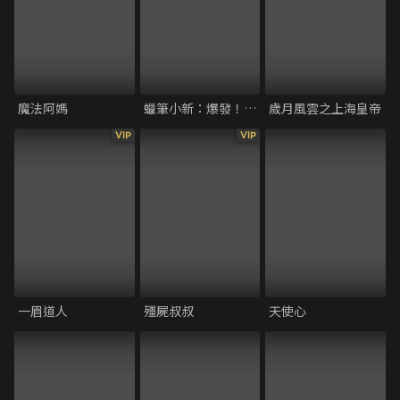
魔法阿媽
蠟筆小新：爆發！溫泉激烈大決戰
歲月風雲之上海皇帝
VIP
VIP
一眉道人
殭屍叔叔
天使心