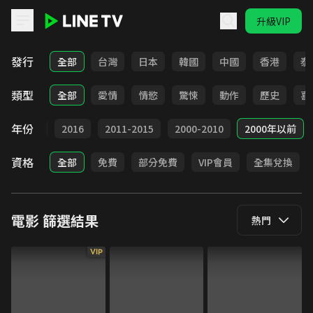
升級VIP
LINE TV - 電影
發行
全部
台灣
日本
韓國
中國
香港
泰
類型
全部
愛情
情慾
驚悚
動作
歷史
喜
年份
2017
2016
2011-2015
2000-2010
2000年以前
資格
全部
免費
部分免費
VIP會員
全集兌換
電影
篩選結果
熱門
VIP