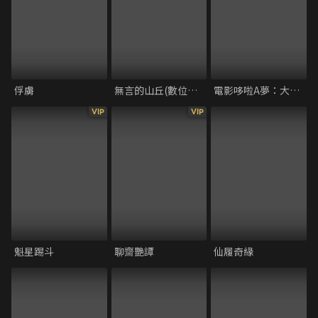
俘虜
無言的山丘(數位修復版)
電影哆啦A夢：大雄的宇宙漂流記
VIP
VIP
魁星踢斗
聊齋艷譚
仙履奇緣