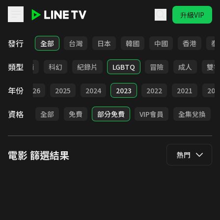
升級VIP
LINE TV - 電影
發行
全部
台灣
日本
韓國
中國
香港
泰
類型
爭
劇情
科幻
紀錄片
LGBTQ
冒險
成人
雙
年份
全部
2026
2025
2024
2023
2022
2021
202
資格
全部
免費
部分免費
VIP會員
全集兌換
電影
篩選結果
熱門