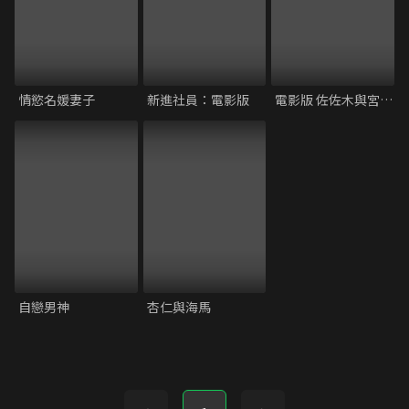
情慾名媛妻子
新進社員：電影版
電影版 佐佐木與宮野 畢業篇
自戀男神
杏仁與海馬