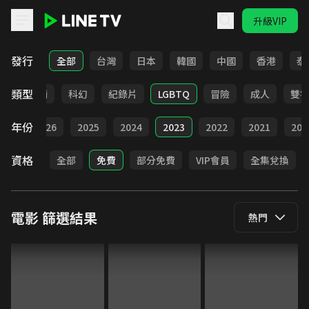
升級VIP
LINE TV - 電影
發行
全部
台灣
日本
韓國
中國
香港
泰
類型
爭
劇情
科幻
紀錄片
LGBTQ
冒險
成人
雙
年份
全部
2026
2025
2024
2023
2022
2021
202
資格
全部
免費
部分免費
VIP會員
全集兌換
電影
篩選結果
熱門