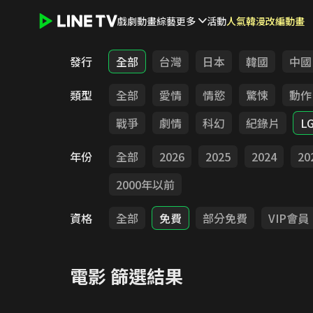
戲劇
動畫
綜藝
更多
活動
人氣韓漫改編動畫
LINE TV - 電影
發行
全部
台灣
日本
韓國
中國
類型
全部
愛情
情慾
驚悚
動作
戰爭
劇情
科幻
紀錄片
L
年份
全部
2026
2025
2024
20
2000年以前
資格
全部
免費
部分免費
VIP會員
電影
篩選結果