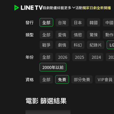
戲劇
動畫
綜藝
更多
活動
獨家日劇全新開播
LINE TV - 電影
發行
全部
台灣
日本
韓國
中國
類型
全部
愛情
情慾
驚悚
動作
戰爭
劇情
科幻
紀錄片
L
年份
全部
2026
2025
2024
20
2000年以前
資格
全部
免費
部分免費
VIP會員
電影
篩選結果