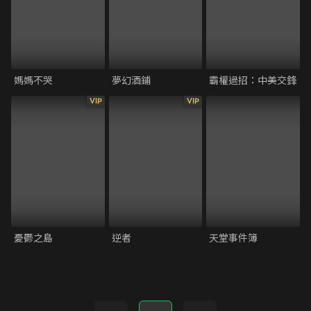
媽媽不哭
夢幻酒鋪
霸權過招：中美交鋒
VIP
VIP
憂鬱之島
逆者
天堂事件簿