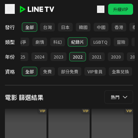
升級VIP
LINE TV - 電影
發行
全部
台灣
日本
韓國
中國
香港
泰
類型
動畫
戰爭
劇情
科幻
紀錄片
LGBTQ
冒險
年份
026
2025
2024
2023
2022
2021
2020
201
資格
全部
免費
部分免費
VIP會員
全集兌換
電影
篩選結果
熱門
VIP
VIP
VIP