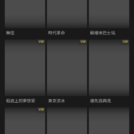
舞徑
時代革命
蘇維埃巴士站
VIP
VIP
VIP
稻浪上的夢想家
東京流冰
誰先說再見
VIP