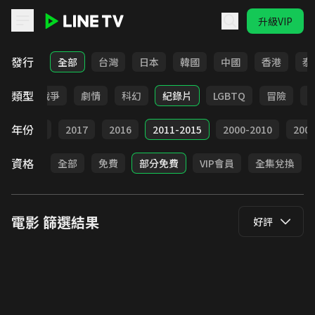
升級VIP
LINE TV - 電影
發行
全部
台灣
日本
韓國
中國
香港
泰
類型
動畫
戰爭
劇情
科幻
紀錄片
LGBTQ
冒險
年份
9
2018
2017
2016
2011-2015
2000-2010
20
資格
全部
免費
部分免費
VIP會員
全集兌換
電影
篩選結果
好評