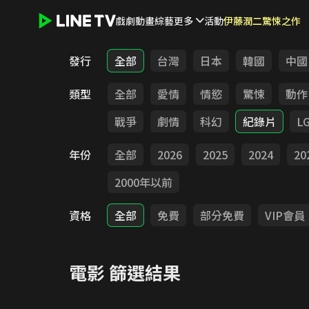
戲劇
動畫
綜藝
更多
活動
伊藤潤二驚悚之作
LINE TV - 電影
發行
全部
台灣
日本
韓國
中國
類型
全部
愛情
情慾
驚悚
動作
戰爭
劇情
科幻
紀錄片
L
年份
全部
2026
2025
2024
20
2000年以前
資格
全部
免費
部分免費
VIP會員
電影
篩選結果