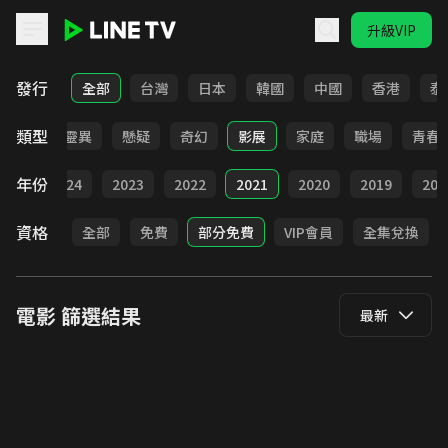
升級VIP
LINE TV - 電影
發行
全部
台灣
日本
韓國
中國
香港
泰
類型
犯罪
靈異
懸疑
奇幻
影展
家庭
職場
青春
年份
025
2024
2023
2022
2021
2020
2019
201
資格
全部
免費
部分免費
VIP會員
全集兌換
電影
篩選結果
最新