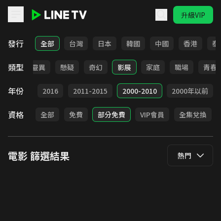
升級VIP
LINE TV - 電影
發行
全部
台灣
日本
韓國
中國
香港
泰
類型
犯罪
靈異
懸疑
奇幻
影展
家庭
職場
青春
年份
2017
2016
2011-2015
2000-2010
2000年以前
資格
全部
免費
部分免費
VIP會員
全集兌換
電影
篩選結果
熱門