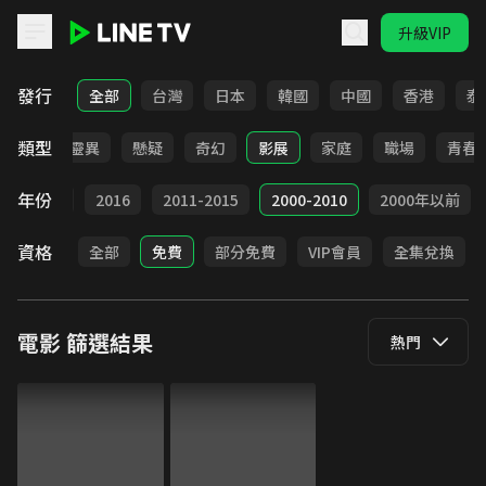
升級VIP
LINE TV - 電影
發行
全部
台灣
日本
韓國
中國
香港
泰
類型
犯罪
靈異
懸疑
奇幻
影展
家庭
職場
青春
年份
2017
2016
2011-2015
2000-2010
2000年以前
資格
全部
免費
部分免費
VIP會員
全集兌換
電影
篩選結果
熱門