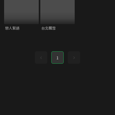
戀人絮語
台北飄雪
1