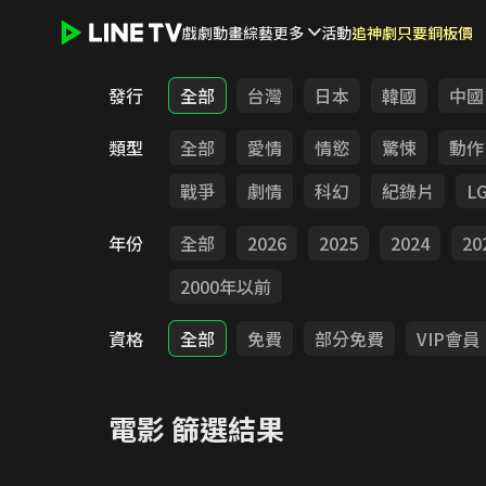
戲劇
動畫
綜藝
更多
活動
追神劇只要銅板價
LINE TV - 電影
發行
全部
台灣
日本
韓國
中國
類型
全部
愛情
情慾
驚悚
動作
戰爭
劇情
科幻
紀錄片
L
年份
全部
2026
2025
2024
20
2000年以前
資格
全部
免費
部分免費
VIP會員
電影
篩選結果