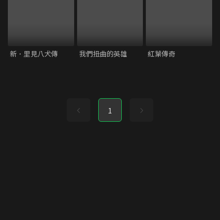
新．里見八犬傳
我們扭曲的英雄
紅葉傳奇
1