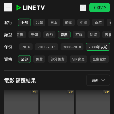
升級VIP
LINE TV - 電影
發行
全部
台灣
日本
韓國
中國
香港
泰
類型
犯罪
靈異
懸疑
奇幻
影展
家庭
職場
青春
年份
2017
2016
2011-2015
2000-2010
2000年以前
資格
全部
免費
部分免費
VIP會員
全集兌換
電影
篩選結果
最新
VIP
VIP
VIP