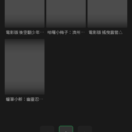
電影版 後空翻少年！！
哈囉小梅子：濟州島的秘密
電影版 搖曳露營△
蠟筆小新：幽靈忍者珍風傳