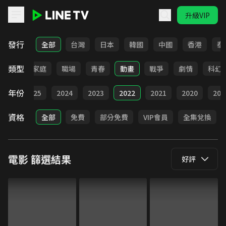
升級VIP
LINE TV - 電影
發行
全部
台灣
日本
韓國
中國
香港
泰
類型
影展
家庭
職場
青春
動畫
戰爭
劇情
科幻
年份
026
2025
2024
2023
2022
2021
2020
201
資格
全部
免費
部分免費
VIP會員
全集兌換
電影
篩選結果
好評