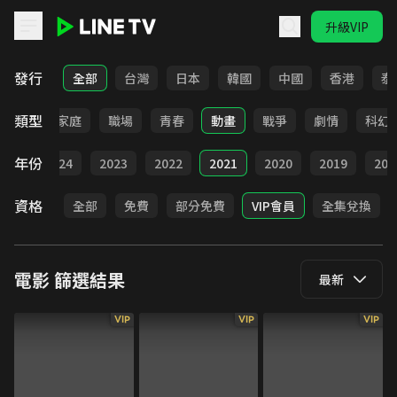
升級VIP
LINE TV - 電影
發行
全部
台灣
日本
韓國
中國
香港
泰
類型
影展
家庭
職場
青春
動畫
戰爭
劇情
科幻
年份
025
2024
2023
2022
2021
2020
2019
201
資格
全部
免費
部分免費
VIP會員
全集兌換
電影
篩選結果
最新
VIP
VIP
VIP