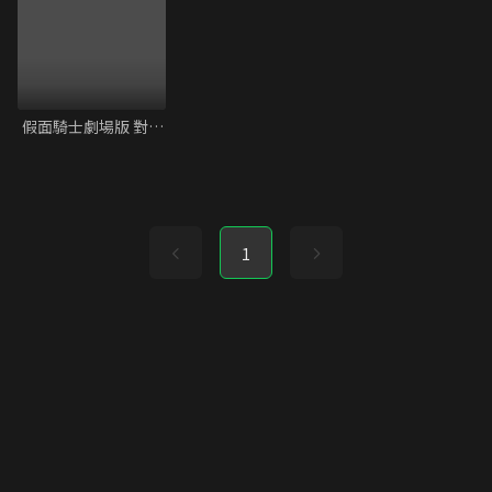
假面騎士劇場版 對決! 超越新世代
1