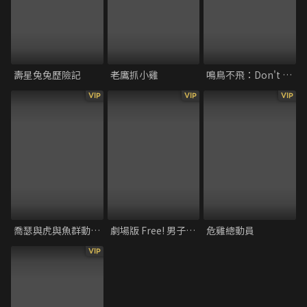
壽星兔兔歷險記
老鷹抓小雞
鳴鳥不飛：Don't stay gold
VIP
VIP
VIP
喬瑟與虎與魚群動畫版
劇場版 Free! 男子游泳部-the Final Stroke–前篇
危雞總動員
VIP