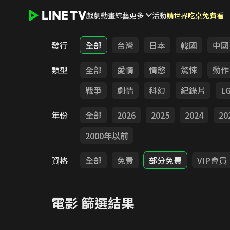
戲劇
動畫
綜藝
更多
活動
請世界吃桌免費看
LINE TV - 電影
發行
全部
台灣
日本
韓國
中國
類型
全部
愛情
情慾
驚悚
動作
戰爭
劇情
科幻
紀錄片
L
年份
全部
2026
2025
2024
20
2000年以前
資格
全部
免費
部分免費
VIP會員
電影
篩選結果