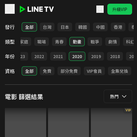
升級VIP
LINE TV - 電影
發行
全部
台灣
日本
韓國
中國
香港
泰
類型
影展
家庭
職場
青春
動畫
戰爭
劇情
科幻
年份
024
2023
2022
2021
2020
2019
2018
201
資格
全部
免費
部分免費
VIP會員
全集兌換
電影
篩選結果
熱門
VIP