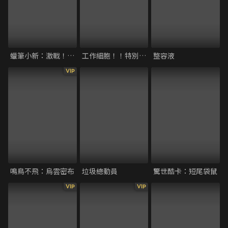
蠟筆小新：激戰！塗鴉王國與差不多四勇者
工作細胞！！特別上映版 強「菌」來襲！人體腸道大騷動！
整容液
VIP
鳴鳥不飛：烏雲密布
垃圾總動員
驚世酷卡：短尾袋鼠
VIP
VIP