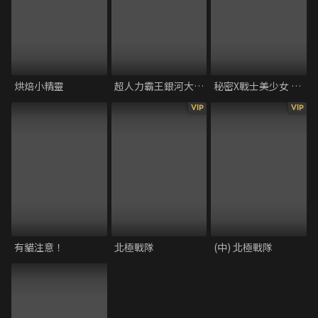
烘焙小精靈
超人力霸王銀河大戰：巨大陰謀
秘密X戰士美少女 劇場版 大家一起來看電影喔
VIP
VIP
有貓注意！
北極戰隊
(中) 北極戰隊