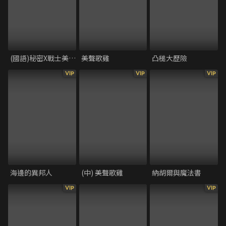
(國語)秘密X戰士美少女 劇場版 大家一起來看電影喔
美聲歌雞
凸槌大歷險
VIP
VIP
VIP
海邊的異邦人
(中) 美聲歌雞
納胡爾與魔法書
VIP
VIP