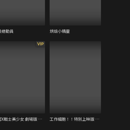
圾總動員
烘焙小精靈
VIP
秘密X戰士美少女 劇場版 大家一起來看電影喔
工作細胞！！特別上映版 強「菌」來襲！人體腸道大騷動！