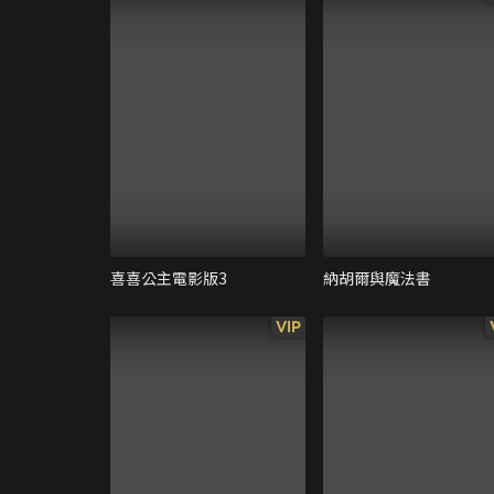
喜喜公主電影版3
納胡爾與魔法書
VIP