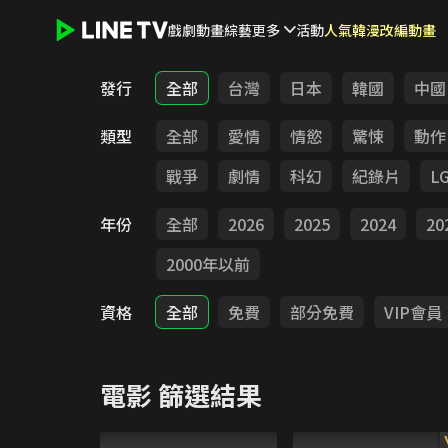
戲劇
動畫
綜藝
更多
活動
人氣韓漫改編動畫
LINE TV - 電影
發行
全部
台灣
日本
韓國
中國
類型
全部
愛情
情慾
驚悚
動作
戰爭
劇情
科幻
紀錄片
L
年份
全部
2026
2025
2024
20
2000年以前
資格
全部
免費
部分免費
VIP會員
電影
篩選結果