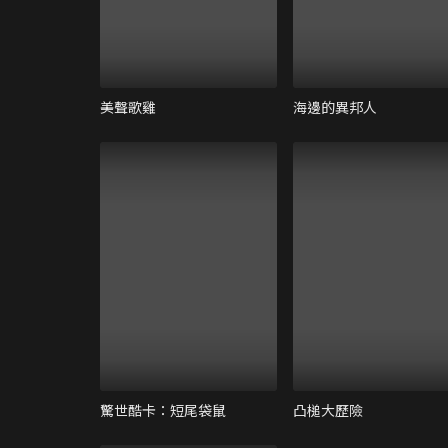
美聲歌雞
海邊的異邦人
驚世酷卡：短尾袋鼠
凸槌大歷險