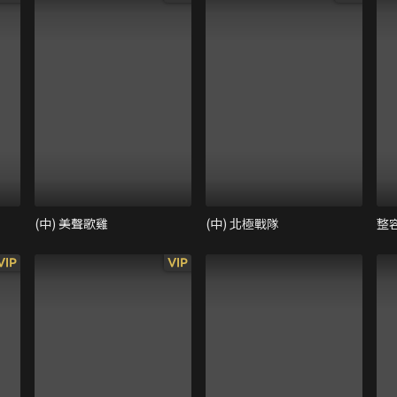
(中) 美聲歌雞
(中) 北極戰隊
整
VIP
VIP