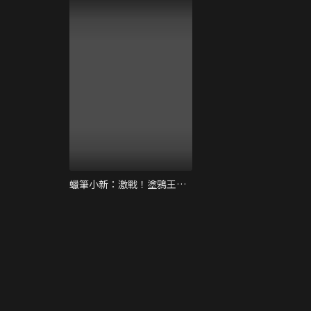
蠟筆小新：激戰！塗鴉王國與差不多四勇者