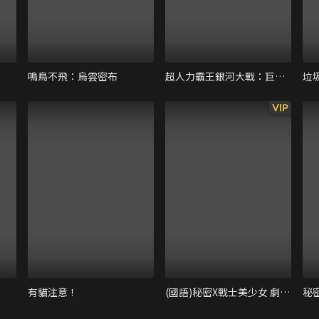
鳴鳥不飛：烏雲密布
超人力霸王銀河大戰：巨大陰謀
垃
VIP
有貓注意！
(國語)秘密X戰士美少女 劇場版 大家一起來看電影喔