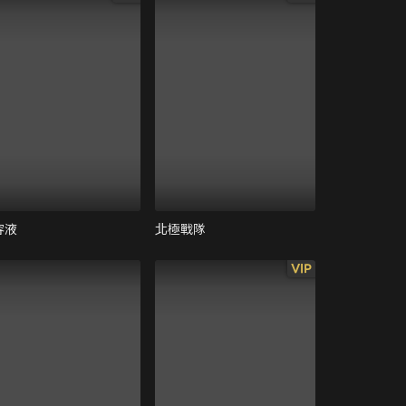
容液
北極戰隊
VIP