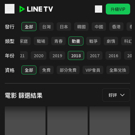
升級VIP
LINE TV - 電影
發行
全部
台灣
日本
韓國
中國
香港
泰
類型
影展
家庭
職場
青春
動畫
戰爭
劇情
科幻
年份
022
2021
2020
2019
2018
2017
2016
201
資格
全部
免費
部分免費
VIP會員
全集兌換
電影
篩選結果
好評