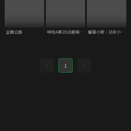
企鵝公路
哆啦A夢2018劇場版：大雄的金銀島
蠟筆小新：功夫小子 拉麵大亂鬥
1