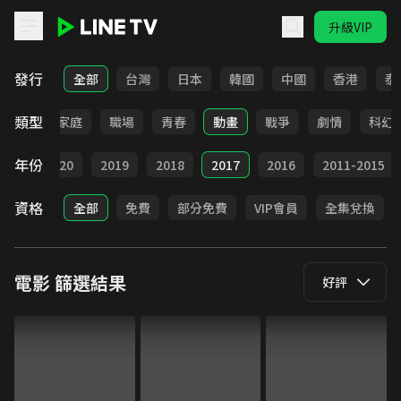
升級VIP
LINE TV - 電影
發行
全部
台灣
日本
韓國
中國
香港
泰
類型
影展
家庭
職場
青春
動畫
戰爭
劇情
科幻
年份
021
2020
2019
2018
2017
2016
2011-2015
資格
全部
免費
部分免費
VIP會員
全集兌換
電影
篩選結果
好評