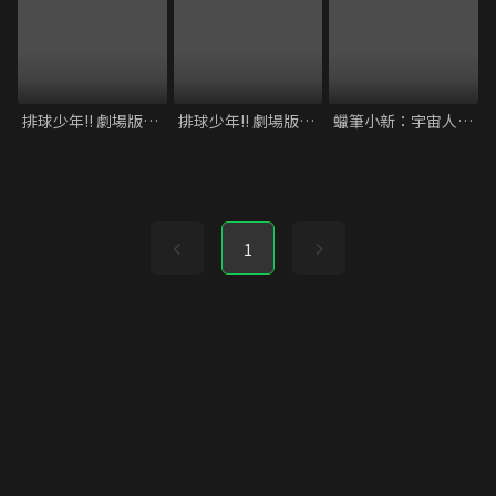
排球少年!! 劇場版：才能與感覺
排球少年!! 劇場版：觀念之戰
蠟筆小新：宇宙人Pi力來襲！
1