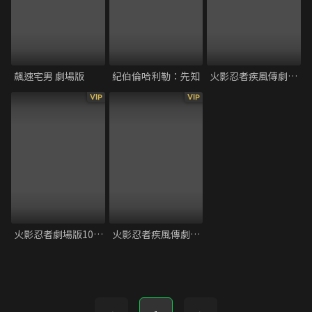
飆速宅男 劇場版
紀伯倫哈利勒：先知
火影忍者疾風傳劇場版9：忍者之路
VIP
VIP
火影忍者劇場版10：最終章
火影忍者疾風傳劇場版8：血獄