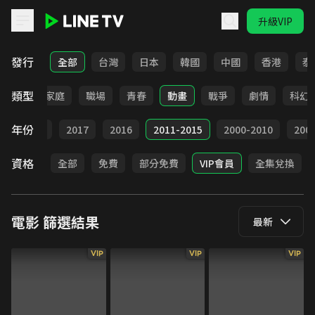
升級VIP
LINE TV - 電影
發行
全部
台灣
日本
韓國
中國
香港
泰
類型
影展
家庭
職場
青春
動畫
戰爭
劇情
科幻
年份
9
2018
2017
2016
2011-2015
2000-2010
20
資格
全部
免費
部分免費
VIP會員
全集兌換
電影
篩選結果
最新
VIP
VIP
VIP