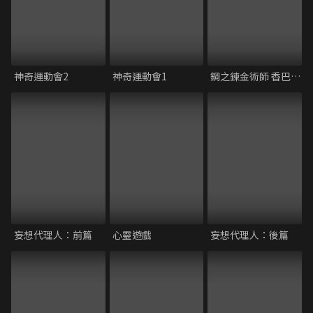
神奇運動會2
神奇運動會1
鋼之鍊金術師 香巴拉的征服者 劇場版
妄想代理人：前篇
心靈遊戲
妄想代理人：後篇