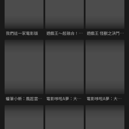
我們這一家電影版
遊戲王～超融合！跨越時空的羈絆～
遊戲王 怪獸之決鬥 光之金字塔
蠟筆小新：風起雲湧的叢林冒險
電影哆啦A夢：大雄的新魔界大冒險～7人魔法使
電影哆啦A夢：大雄與綠之巨人傳