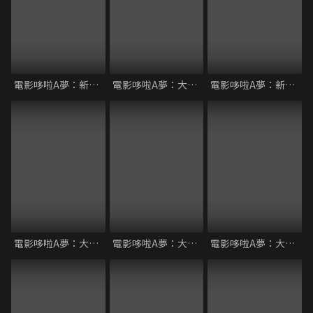
電影哆啦A夢：新大雄的恐龍
電影哆啦A夢：大雄與翼之勇者
電影哆啦A夢：新大雄的宇宙開拓史
電影哆啦A夢：大雄與風之使者
電影哆啦A夢：大雄的人魚大海戰
電影哆啦A夢：大雄的貓狗時空傳