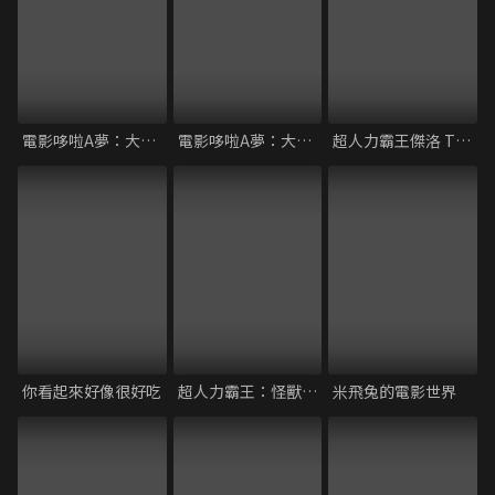
電影哆啦A夢：大雄與機器人王國
電影哆啦A夢：大雄的太陽王傳說
超人力霸王傑洛 THE MOVIE 超決戰!貝利亞銀河帝國
你看起來好像很好吃
超人力霸王：怪獸大戰爭超銀河傳說
米飛兔的電影世界