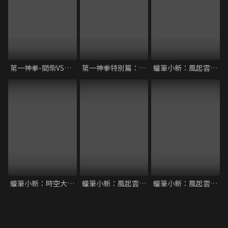
第一神拳-間柴VS木村 死刑執行
第一神拳特別篇：冠軍之路
蠟筆小新：風起雲湧！光榮燒肉之路
蠟筆小新：時空大冒險
蠟筆小新：風起雲湧！壯烈！戰國大會戰
蠟筆小新：風起雲湧！猛烈！大人帝國的反擊