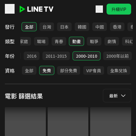
升級VIP
LINE TV - 電影
發行
全部
台灣
日本
韓國
中國
香港
泰
類型
影展
家庭
職場
青春
動畫
戰爭
劇情
科幻
年份
2017
2016
2011-2015
2000-2010
2000年以前
資格
全部
免費
部分免費
VIP會員
全集兌換
電影
篩選結果
最新