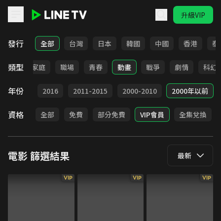
升級VIP
LINE TV - 電影
發行
全部
台灣
日本
韓國
中國
香港
泰
類型
影展
家庭
職場
青春
動畫
戰爭
劇情
科幻
年份
2017
2016
2011-2015
2000-2010
2000年以前
資格
全部
免費
部分免費
VIP會員
全集兌換
電影
篩選結果
最新
VIP
VIP
VIP