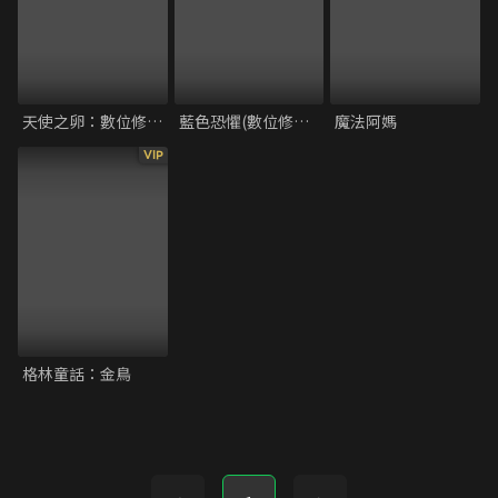
天使之卵：數位修復版
藍色恐懼(數位修復版)
魔法阿媽
VIP
格林童話：金鳥