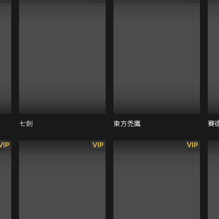
七劍
東方禿鷹
賽
VIP
VIP
VIP