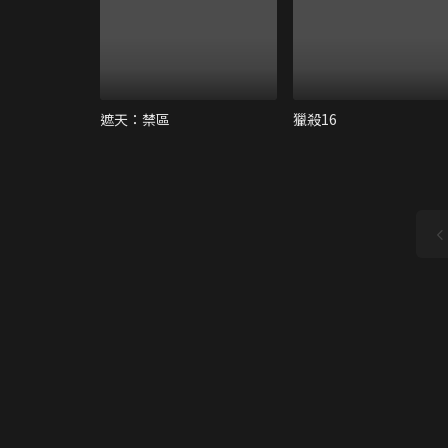
遮天：禁區
獵殺16