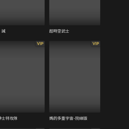
。誡
超時空武士
VIP
VIP
紳士特攻隊
媽的多重宇宙-院線版