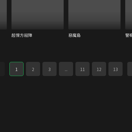
超慄方殺陣
惡魔島
警
1
2
3
...
11
12
13