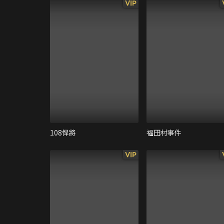
VIP
108悍將
福田村事件
VIP