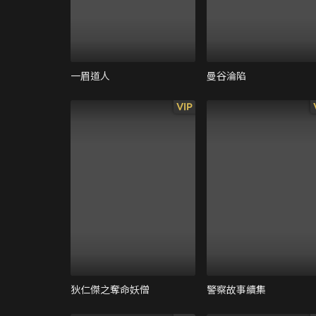
一眉道人
曼谷淪陷
VIP
狄仁傑之奪命妖僧
警察故事續集