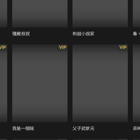
殭屍叔叔
刺殺小說家
毒
VIP
VIP
VIP
我是一個賊
父子武狀元
非