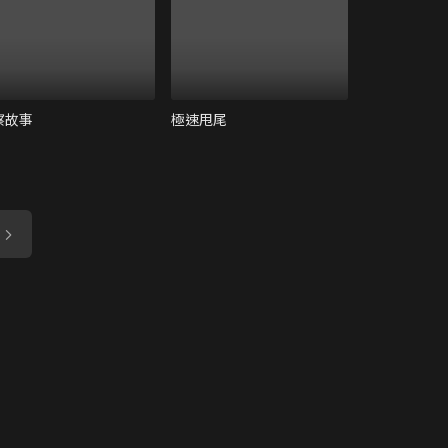
察故事
極速甩尾