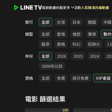
戲劇
動畫
綜藝
更多
活動
人氣韓漫改編動畫
LINE TV - 電影
發行
全部
台灣
日本
韓國
中國
類型
全部
愛情
情慾
驚悚
動作
戰爭
劇情
科幻
紀錄片
L
年份
全部
2026
2025
2024
20
2000年以前
資格
全部
免費
部分免費
VIP會員
電影
篩選結果
VIP