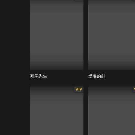
殭屍先生
燃燒的劍
VIP