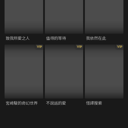
致我所愛之人
值得的等待
我依然在此
VIP
VIP
VIP
宮﨑駿的奇幻世界
不說話的愛
怪譚搜索