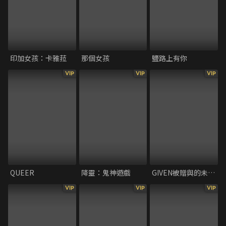
印加女孩：卡雅菈
那個女孩
鹽路上有你
VIP
VIP
VIP
QUEER
降靈：鬼神遊戲
GIVEN被贈與的未來劇場版：去海邊
VIP
VIP
VIP