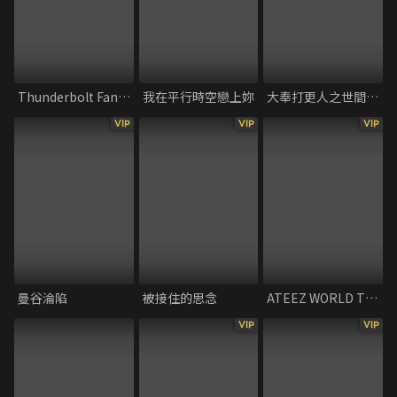
Thunderbolt Fantasy 東離劍遊紀 最終章
我在平行時空戀上妳
大奉打更人之世間無我這般人
VIP
VIP
VIP
曼谷淪陷
被接住的思念
ATEEZ WORLD TOUR [TOWARDS THE LIGHT：WILL TO POWER] IN CINEMAS
VIP
VIP