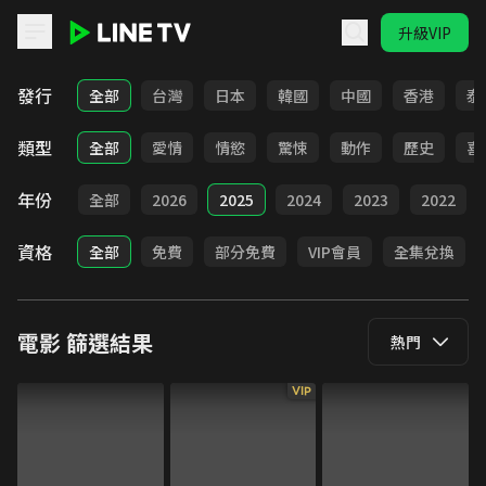
升級VIP
LINE TV - 電影
發行
全部
台灣
日本
韓國
中國
香港
泰
類型
全部
愛情
情慾
驚悚
動作
歷史
喜
年份
全部
2026
2025
2024
2023
2022
資格
全部
免費
部分免費
VIP會員
全集兌換
電影
篩選結果
熱門
VIP