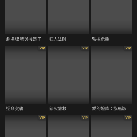
劇場版 我與機器子
狂人法則
監控危機
VIP
VIP
VIP
逆命突襲
怒火營救
愛的迫降：旗艦版
VIP
VIP
VIP