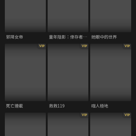
邪降女帝
童年陰影：倖存者的聲音
她眼中的世界
VIP
VIP
VIP
死亡連載
救救119
噬人極地
VIP
VIP