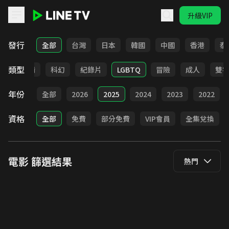
升級VIP
LINE TV - 電影
發行
全部
台灣
日本
韓國
中國
香港
泰
類型
爭
劇情
科幻
紀錄片
LGBTQ
冒險
成人
雙
年份
全部
2026
2025
2024
2023
2022
資格
全部
免費
部分免費
VIP會員
全集兌換
電影
篩選結果
熱門