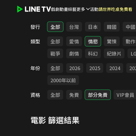
戲劇
動畫
綜藝
更多
活動
請世界吃桌免費看
LINE TV - 電影
發行
全部
台灣
日本
韓國
中國
類型
全部
愛情
情慾
驚悚
動作
戰爭
劇情
科幻
紀錄片
L
年份
全部
2026
2025
2024
20
2000年以前
資格
全部
免費
部分免費
VIP會員
電影
篩選結果