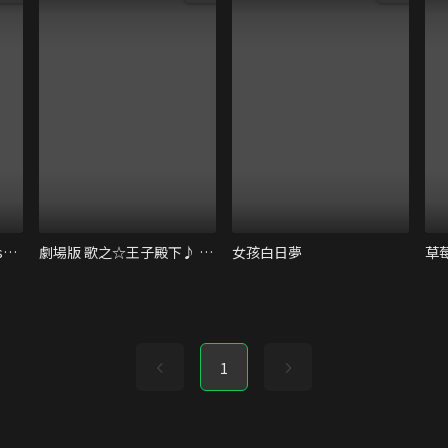
IDOLiSH7-偶像星願- First BEAT! 劇場版總集篇 後篇
劇場版 歌之☆王子殿下♪ TABOO NIGHT XXXX
女孩白日夢
草
1