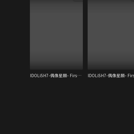
IDOLiSH7-偶像星願- First BEAT! 劇場版總集篇 前篇