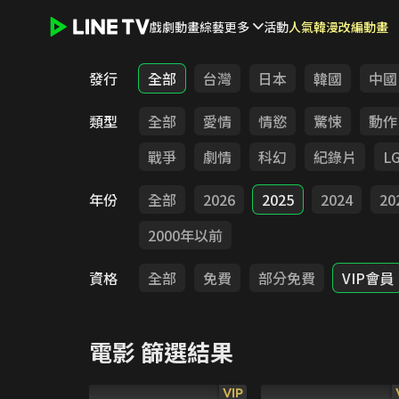
戲劇
動畫
綜藝
更多
活動
人氣韓漫改編動畫
LINE TV - 電影
發行
全部
台灣
日本
韓國
中國
類型
全部
愛情
情慾
驚悚
動作
戰爭
劇情
科幻
紀錄片
L
年份
全部
2026
2025
2024
20
2000年以前
資格
全部
免費
部分免費
VIP會員
電影
篩選結果
VIP