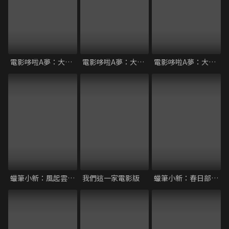
電影哆啦A夢：大雄的太陽王傳說
電影哆啦A夢：大雄的貓狗時空傳
電影哆啦A夢：大雄與風之使者
蠟筆小新：風起雲湧的金矛勇者
我們這一家電影版
蠟筆小新：春日部野生王國