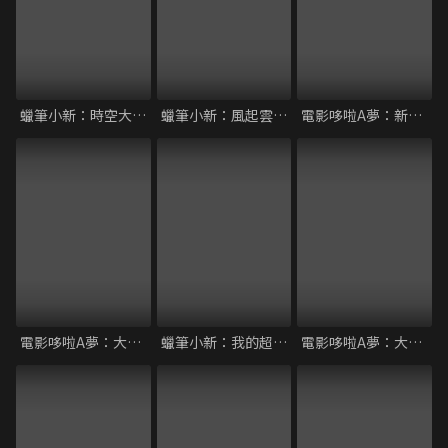
蠟筆小新：時空大冒險
蠟筆小新：風起雲湧！壯烈！戰國大會戰
電影哆啦A夢：新大雄的恐龍
電影哆啦A夢：大雄與機器人王國
蠟筆小新：我的超時空新娘
電影哆啦A夢：大雄的人魚大海戰