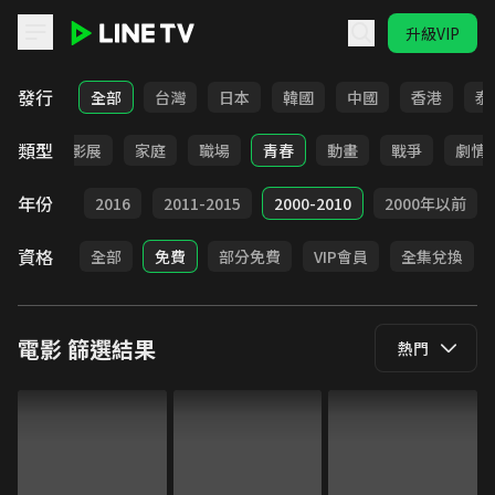
升級VIP
LINE TV - 電影
發行
全部
台灣
日本
韓國
中國
香港
泰
類型
奇幻
影展
家庭
職場
青春
動畫
戰爭
劇情
年份
2017
2016
2011-2015
2000-2010
2000年以前
資格
全部
免費
部分免費
VIP會員
全集兌換
電影
篩選結果
熱門