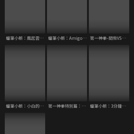
蠟筆小新：風起雲湧的叢林冒險
蠟筆小新：Amigo！森巴入侵計畫
第一神拳-間柴VS木村 死刑執行
蠟筆小新：小白的屁屁炸彈
第一神拳特別篇：冠軍之路
蠟筆小新：3分鐘百變大進擊！