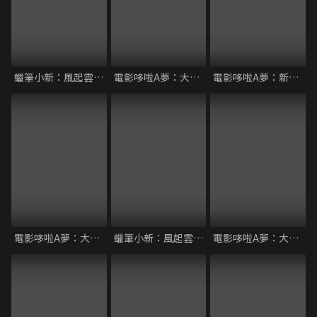
蠟筆小新：風起雲湧！猛烈！大人帝國的反擊
電影哆啦A夢：大雄的新魔界大冒險～7人魔法使
電影哆啦A夢：新大雄的宇宙開拓史
電影哆啦A夢：大雄與翼之勇者
蠟筆小新：風起雲湧！光榮燒肉之路
電影哆啦A夢：大雄與綠之巨人傳