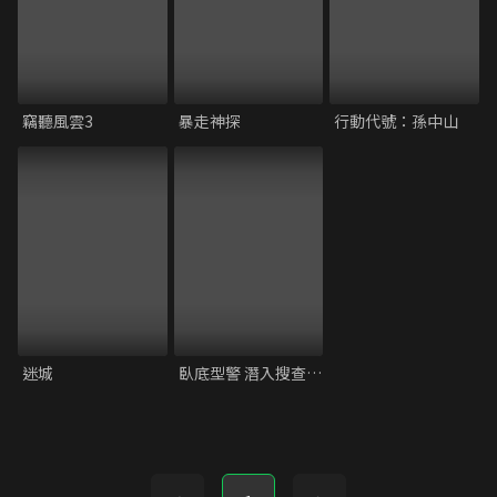
竊聽風雲3
暴走神探
行動代號：孫中山
迷城
臥底型警 潛入搜查官REIJI