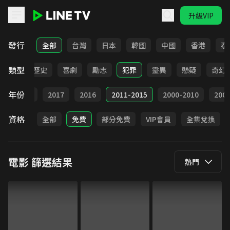
升級VIP
LINE TV - 電影
發行
全部
台灣
日本
韓國
中國
香港
泰
類型
動作
歷史
喜劇
勵志
犯罪
靈異
懸疑
奇幻
年份
9
2018
2017
2016
2011-2015
2000-2010
20
資格
全部
免費
部分免費
VIP會員
全集兌換
電影
篩選結果
熱門