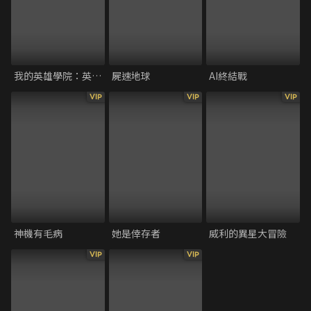
我的英雄學院：英雄新世紀
屍速地球
AI終結戰
VIP
VIP
VIP
神機有毛病
她是倖存者
威利的異星大冒險
VIP
VIP