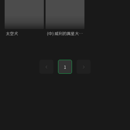
太空犬
(中) 威利的異星大冒險
1