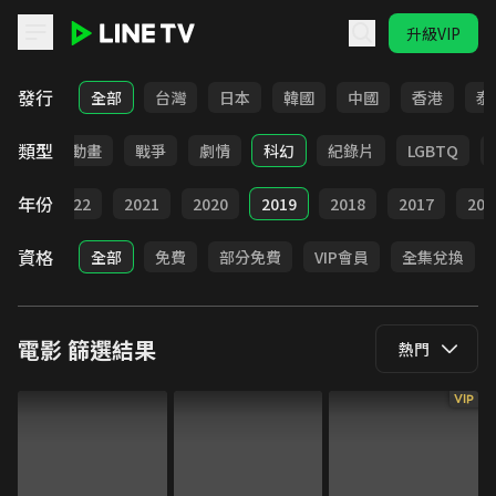
升級VIP
LINE TV - 電影
發行
全部
台灣
日本
韓國
中國
香港
泰
類型
青春
動畫
戰爭
劇情
科幻
紀錄片
LGBTQ
年份
023
2022
2021
2020
2019
2018
2017
201
資格
全部
免費
部分免費
VIP會員
全集兌換
電影
篩選結果
熱門
VIP