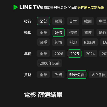
戲劇
動畫
綜藝
更多
活動
追神劇只要銅板價
LINE TV - 電影
發行
全部
台灣
日本
韓國
中國
類型
全部
愛情
情慾
驚悚
動作
戰爭
劇情
科幻
紀錄片
L
年份
全部
2026
2025
2024
20
2000年以前
資格
全部
免費
部分免費
VIP會員
電影
篩選結果