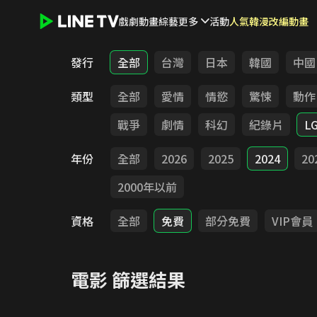
戲劇
動畫
綜藝
更多
活動
人氣韓漫改編動畫
LINE TV - 電影
發行
全部
台灣
日本
韓國
中國
類型
全部
愛情
情慾
驚悚
動作
戰爭
劇情
科幻
紀錄片
L
年份
全部
2026
2025
2024
20
2000年以前
資格
全部
免費
部分免費
VIP會員
電影
篩選結果