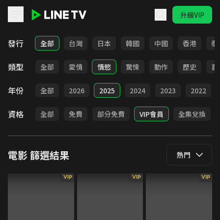
升級VIP
LINE TV - 電影
發行
全部
台灣
日本
韓國
中國
香港
泰
類型
全部
愛情
情慾
驚悚
動作
歷史
喜
年份
全部
2026
2025
2024
2023
2022
資格
全部
免費
部分免費
VIP會員
全集兌換
電影
篩選結果
熱門
VIP
VIP
VIP