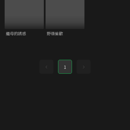
繼母的誘惑
野嶺偷歡
1