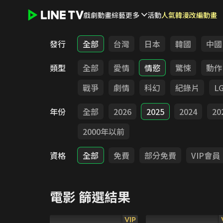
戲劇
動畫
綜藝
更多
活動
人氣韓漫改編動畫
LINE TV - 電影
發行
全部
台灣
日本
韓國
中國
類型
全部
愛情
情慾
驚悚
動作
戰爭
劇情
科幻
紀錄片
L
年份
全部
2026
2025
2024
20
2000年以前
資格
全部
免費
部分免費
VIP會員
電影
篩選結果
VIP