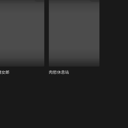
梯女郎
肉慾休息站