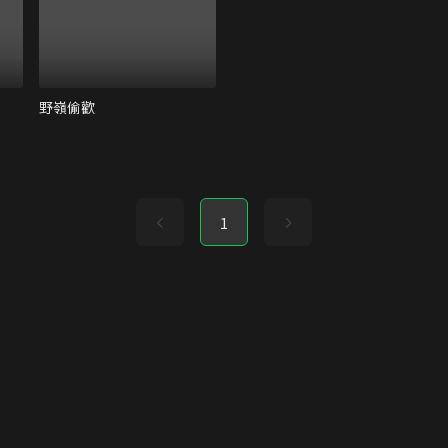
野嶺偷歡
1