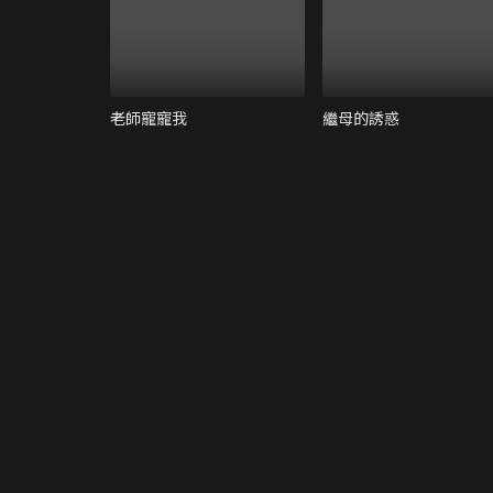
老師寵寵我
繼母的誘惑