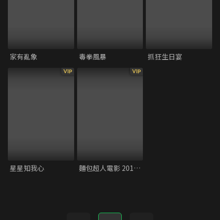
家有亂象
毒拳風暴
抓狂生日宴
VIP
VIP
星星知我心
麵包超人電影 2019 發光吧！冰淇淋王國的香草公主