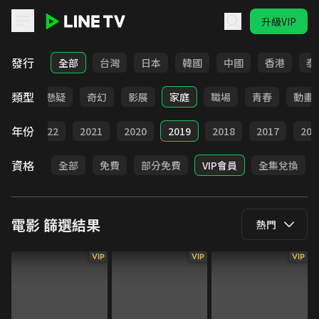
升級VIP
LINE TV - 電影
發行
全部
台灣
日本
韓國
中國
香港
泰
類型
靈異
懸疑
奇幻
影展
家庭
職場
青春
動畫
年份
023
2022
2021
2020
2019
2018
2017
201
資格
全部
免費
部分免費
VIP會員
全集兌換
電影
篩選結果
熱門
VIP
VIP
VIP