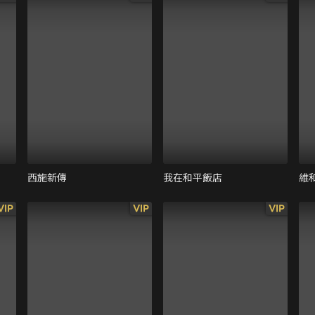
西施新傳
我在和平飯店
維
VIP
VIP
VIP