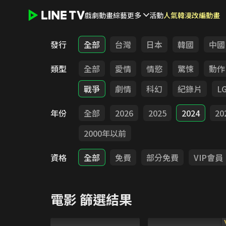
戲劇
動畫
綜藝
更多
活動
人氣韓漫改編動畫
LINE TV - 電影
發行
全部
台灣
日本
韓國
中國
類型
全部
愛情
情慾
驚悚
動作
戰爭
劇情
科幻
紀錄片
L
年份
全部
2026
2025
2024
20
2000年以前
資格
全部
免費
部分免費
VIP會員
電影
篩選結果