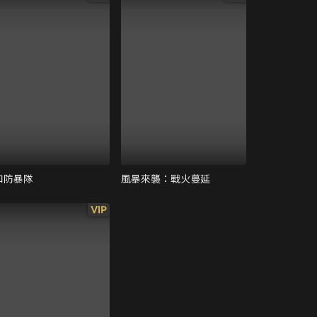
和防暴隊
風暴來襲：戰火蔓延
VIP