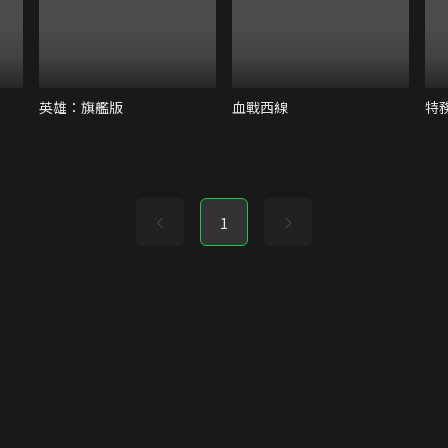
英雄：旗艦版
血戰西線
特
1