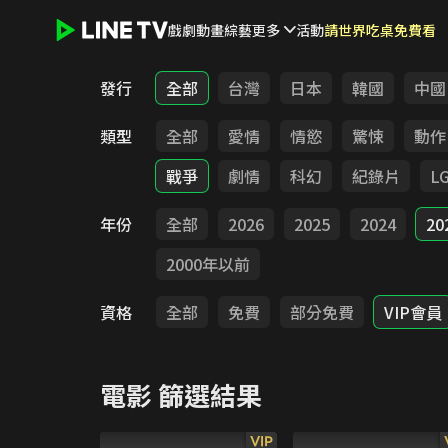
戲劇
動畫
綜藝
更多
活動
請世界吃桌免費看
LINE TV - 電影
發行
全部
台灣
日本
韓國
中國
類型
全部
愛情
情慾
驚悚
動作
戰爭
劇情
科幻
紀錄片
L
年份
全部
2026
2025
2024
20
2000年以前
資格
全部
免費
部分免費
VIP會員
電影
篩選結果
VIP