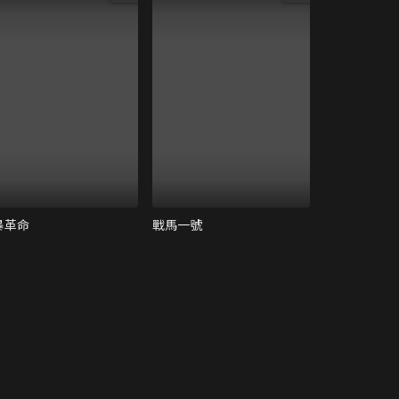
暴革命
戰馬一號