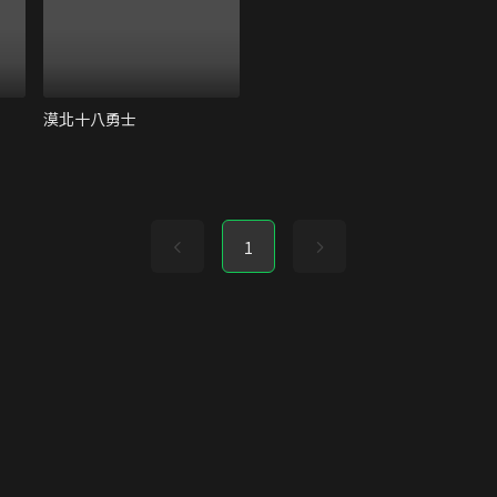
漠北十八勇士
1