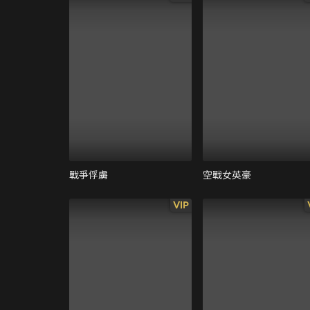
戰爭俘虜
空戰女英豪
VIP