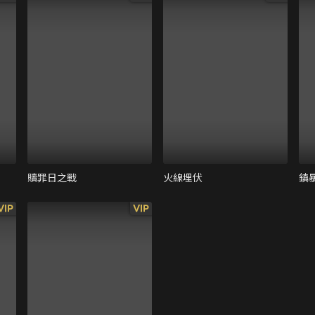
贖罪日之戰
火線埋伏
鎮
VIP
VIP