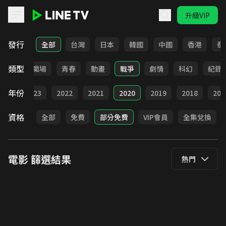
升級VIP
LINE TV - 電影
發行
全部
台灣
日本
韓國
中國
香港
泰
類型
家庭
職場
青春
動畫
戰爭
劇情
科幻
紀錄
年份
024
2023
2022
2021
2020
2019
2018
201
資格
全部
免費
部分免費
VIP會員
全集兌換
電影
篩選結果
熱門