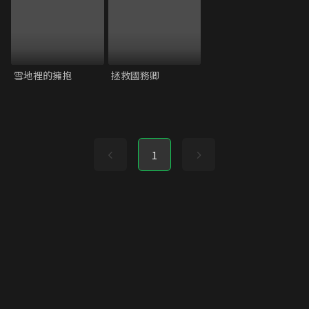
雪地裡的擁抱
拯救國務卿
1