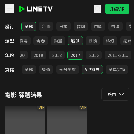
升級VIP
LINE TV - 電影
發行
全部
台灣
日本
韓國
中國
香港
泰
類型
家庭
職場
青春
動畫
戰爭
劇情
科幻
紀錄
年份
021
2020
2019
2018
2017
2016
2011-2015
資格
全部
免費
部分免費
VIP會員
全集兌換
電影
篩選結果
熱門
VIP
VIP