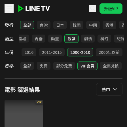
升級VIP
LINE TV - 電影
發行
全部
台灣
日本
韓國
中國
香港
泰
類型
家庭
職場
青春
動畫
戰爭
劇情
科幻
紀錄
年份
2017
2016
2011-2015
2000-2010
2000年以前
資格
全部
免費
部分免費
VIP會員
全集兌換
電影
篩選結果
熱門
VIP