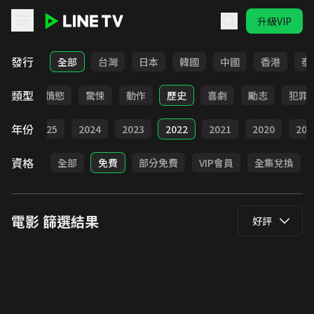
升級VIP
LINE TV - 電影
發行
全部
台灣
日本
韓國
中國
香港
泰
類型
愛情
情慾
驚悚
動作
歷史
喜劇
勵志
犯罪
年份
026
2025
2024
2023
2022
2021
2020
201
資格
全部
免費
部分免費
VIP會員
全集兌換
電影
篩選結果
好評