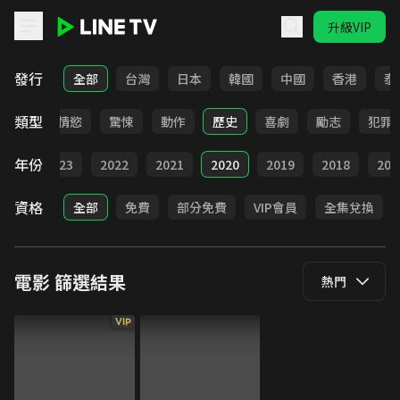
升級VIP
LINE TV - 電影
發行
全部
台灣
日本
韓國
中國
香港
泰
類型
愛情
情慾
驚悚
動作
歷史
喜劇
勵志
犯罪
年份
024
2023
2022
2021
2020
2019
2018
201
資格
全部
免費
部分免費
VIP會員
全集兌換
電影
篩選結果
熱門
VIP