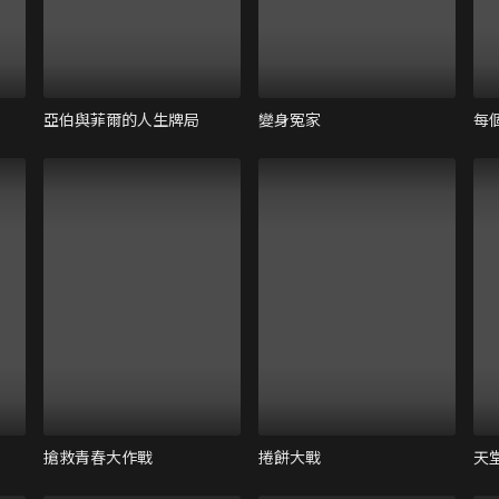
亞伯與菲爾的人生牌局
變身冤家
每
搶救青春大作戰
捲餅大戰
天