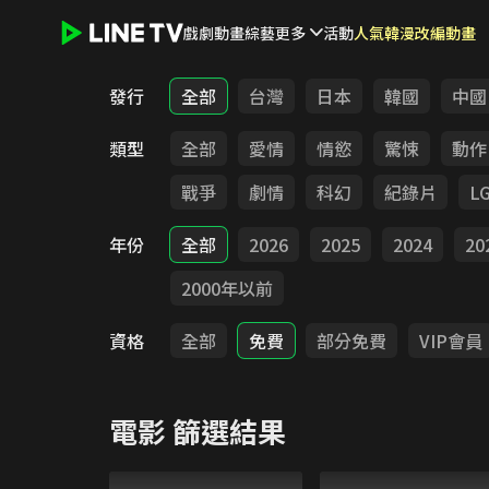
戲劇
動畫
綜藝
更多
活動
人氣韓漫改編動畫
LINE TV - 電影
發行
全部
台灣
日本
韓國
中國
類型
全部
愛情
情慾
驚悚
動作
戰爭
劇情
科幻
紀錄片
L
年份
全部
2026
2025
2024
20
2000年以前
資格
全部
免費
部分免費
VIP會員
電影
篩選結果