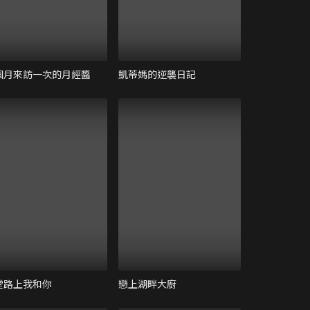
個月來訪一次的月經醬
凱蒂媽的逆襲日記
堂路上我和你
戀上湖畔大廚