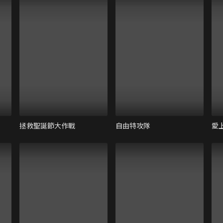
拯救聖誕節大作戰
自由特攻隊
愛