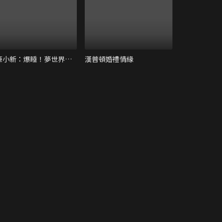
蠟筆小新：爆睡！夢世界大作戰！
漢普頓婚禮情緣