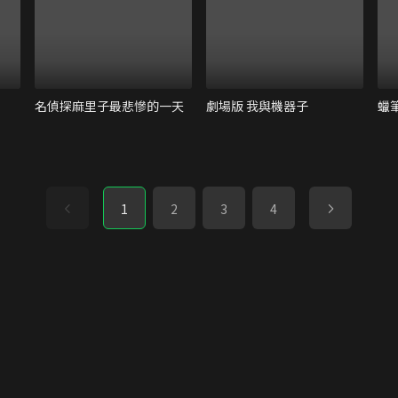
名偵探麻里子最悲慘的一天
劇場版 我與機器子
1
2
3
4