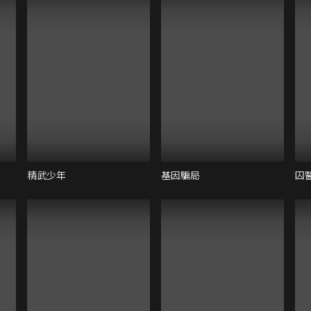
精武少年
基因騙局
囚