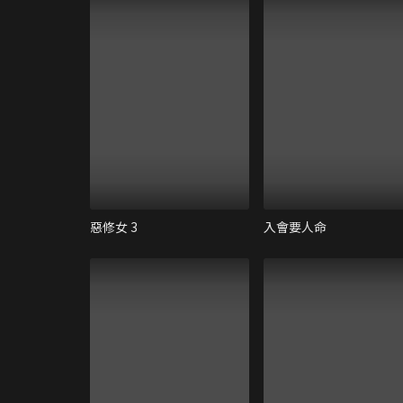
惡修女 3
入會要人命