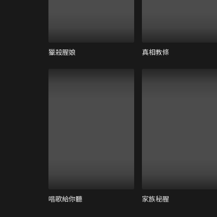
獵殺腥娘
真相教條
唱歌給你聽
家族秘腥