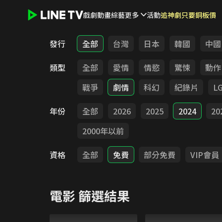
戲劇
動畫
綜藝
更多
活動
追神劇只要銅板價
LINE TV - 電影
發行
全部
台灣
日本
韓國
中國
類型
全部
愛情
情慾
驚悚
動作
戰爭
劇情
科幻
紀錄片
L
年份
全部
2026
2025
2024
20
2000年以前
資格
全部
免費
部分免費
VIP會員
電影
篩選結果