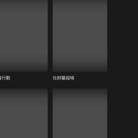
醫行動
社群獵殺場