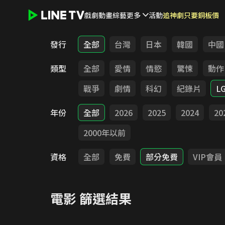
戲劇
動畫
綜藝
更多
活動
追神劇只要銅板價
LINE TV - 電影
發行
全部
台灣
日本
韓國
中國
類型
全部
愛情
情慾
驚悚
動作
戰爭
劇情
科幻
紀錄片
L
年份
全部
2026
2025
2024
20
2000年以前
資格
全部
免費
部分免費
VIP會員
電影
篩選結果