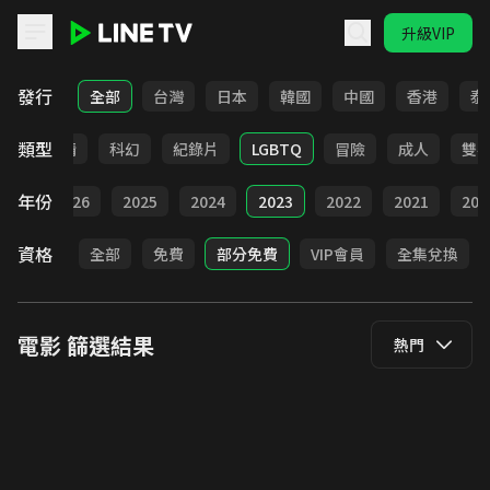
升級VIP
LINE TV - 電影
發行
全部
台灣
日本
韓國
中國
香港
泰
類型
爭
劇情
科幻
紀錄片
LGBTQ
冒險
成人
雙
年份
全部
2026
2025
2024
2023
2022
2021
202
資格
全部
免費
部分免費
VIP會員
全集兌換
電影
篩選結果
熱門