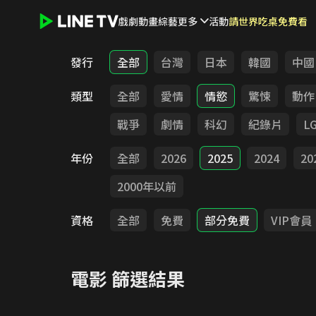
戲劇
動畫
綜藝
更多
活動
請世界吃桌免費看
LINE TV - 電影
發行
全部
台灣
日本
韓國
中國
類型
全部
愛情
情慾
驚悚
動作
戰爭
劇情
科幻
紀錄片
L
年份
全部
2026
2025
2024
20
2000年以前
資格
全部
免費
部分免費
VIP會員
電影
篩選結果