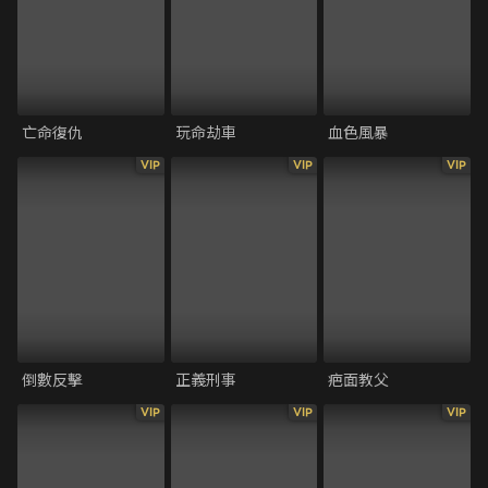
亡命復仇
玩命劫車
血色風暴
VIP
VIP
VIP
倒數反擊
正義刑事
疤面教父
VIP
VIP
VIP