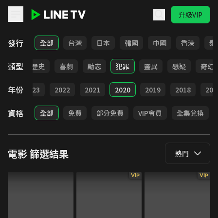
升級VIP
LINE TV - 電影
發行
全部
台灣
日本
韓國
中國
香港
泰
類型
動作
歷史
喜劇
勵志
犯罪
靈異
懸疑
奇幻
年份
024
2023
2022
2021
2020
2019
2018
201
資格
全部
免費
部分免費
VIP會員
全集兌換
電影
篩選結果
熱門
VIP
VIP