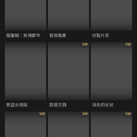
龍屢閣：無情都市
營救風暴
詐製片家
VIP
VIP
男盜女很賊
罪惡交鋒
消失的女兒
VIP
VIP
VIP