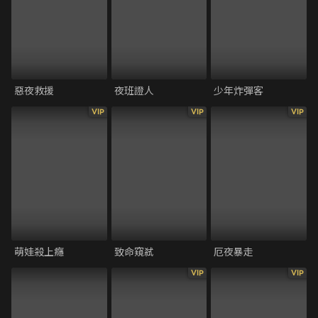
惡夜救援
夜班證人
少年炸彈客
VIP
VIP
VIP
萌娃殺上癮
致命窺弒
厄夜暴走
VIP
VIP