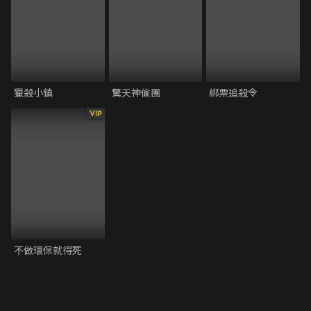
獵殺小鎮
驚天神偷團
綁票追殺令
VIP
不做環保就得死