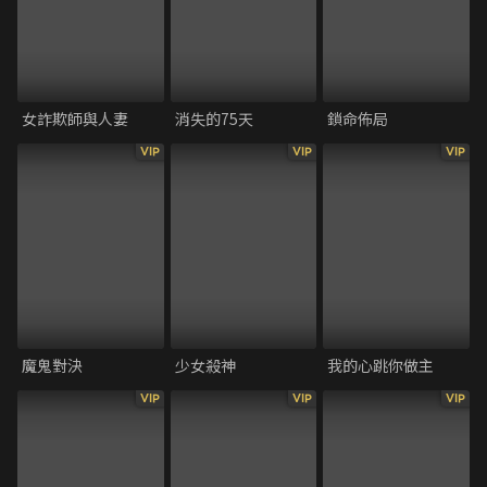
女詐欺師與人妻
消失的75天
鎖命佈局
VIP
VIP
VIP
魔鬼對決
少女殺神
我的心跳你做主
VIP
VIP
VIP